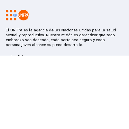
El UNFPA es la agencia de las Naciones Unidas para la salud
sexual y reproductiva. Nuestra misión es garantizar que todo
embarazo sea deseado, cada parto sea seguro y cada
persona joven alcance su pleno desarrollo.
Más allá
Mantente en contacto
Síguenos
UNFPA en todo el
mundo
Trabaja con
nosotros
Suscríbete a nuestro boletín de noticias
Contacto
Centro de medios
SUSCRIBIRSE
Reportar
irregularidades