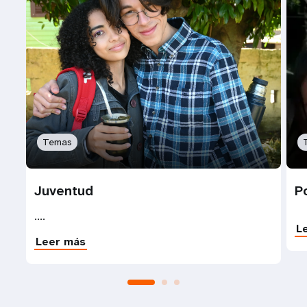
Temas
Juventud
P
....
L
Leer más